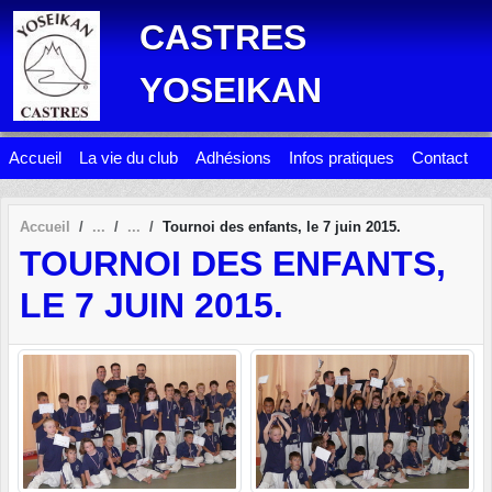
Panneau de gestion des cookies
CASTRES
YOSEIKAN
Accueil
La vie du club
Adhésions
Infos pratiques
Contact
Accueil
Tournoi des enfants, le 7 juin 2015.
TOURNOI DES ENFANTS,
LE 7 JUIN 2015.