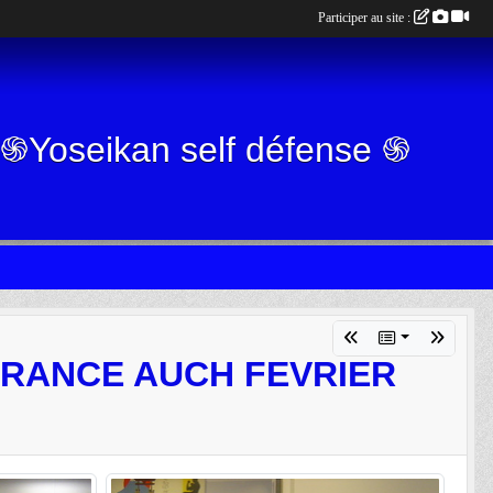
Participer au site :
g ֍Yoseikan self défense ֍
FRANCE AUCH FEVRIER