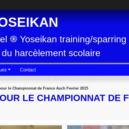
OSEIKAN
nel ֍ Yoseikan training/sparrin
n du harcèlement scolaire
ques
Contact
 pour le Championnat de France Auch Fevrier 2015
OUR LE CHAMPIONNAT DE 