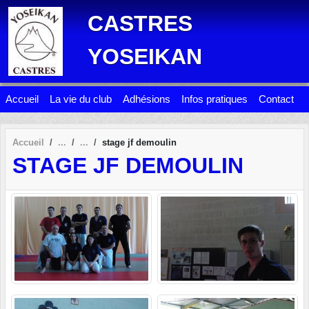
Panneau de gestion des cookies
CASTRES
YOSEIKAN
Accueil
La vie du club
Adhésions
Infos pratiques
Contact
Accueil
stage jf demoulin
STAGE JF DEMOULIN