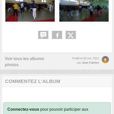
Voir tous les albums
Publié le
06 nov. 2012
par
Jean Fabries
photos
COMMENTEZ L'ALBUM
Connectez-vous
pour pouvoir participer aux