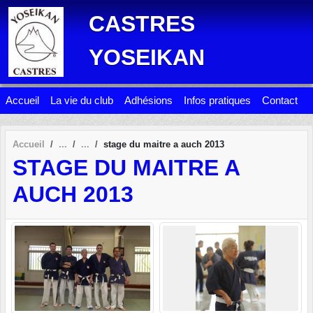
Panneau de gestion des cookies
CASTRES
YOSEIKAN
Accueil
La vie du club
Adhésions
Infos pratiques
Contact
Accueil
stage du maitre a auch 2013
STAGE DU MAITRE A
AUCH 2013