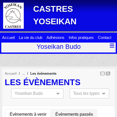
Panneau de gestion des cookies
CASTRES
YOSEIKAN
Accueil
La vie du club
Adhésions
Infos pratiques
Contact
Yoseikan Budo
Accueil
Les évènements
LES ÉVÈNEMENTS
Évènements à venir
Évènements passés