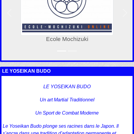
Précedent
Suiv
Ecole Mochizuki
LE YOSEIKAN BUDO
LE YOSEIKAN BUDO
Un art Martial Traditionnel
Un Sport de Combat Moderne
Le Yoseikan Budo plonge ses racines dans le Japon. Il
s'ancre dans une tradition d'adaptation permanente et