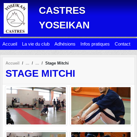
Panneau de gestion des cookies
CASTRES
YOSEIKAN
Accueil
La vie du club
Adhésions
Infos pratiques
Contact
Accueil
Stage Mitchi
STAGE MITCHI