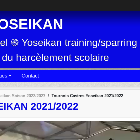
OSEIKAN
nel ֍ Yoseikan training/sparrin
n du harcèlement scolaire
ques
Contact
seikan Saison 2022/2023
Tournois Castres Yoseikan 2021/2022
IKAN 2021/2022