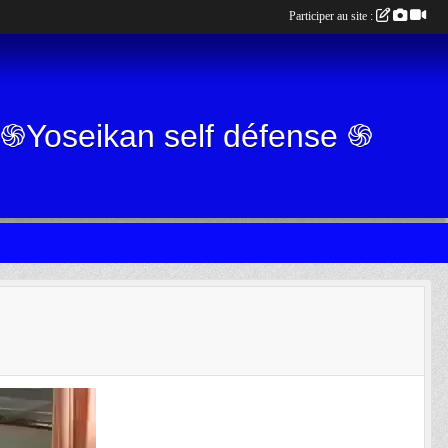
Participer au site :
g ֍Yoseikan self défense ֍