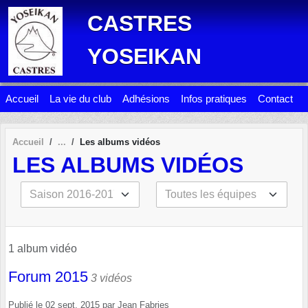
Panneau de gestion des cookies
CASTRES
YOSEIKAN
Accueil
La vie du club
Adhésions
Infos pratiques
Contact
Accueil
Les albums vidéos
LES ALBUMS VIDÉOS
1 album vidéo
Forum 2015
3 vidéos
Publié le
02 sept. 2015
par
Jean Fabries